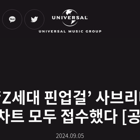
‘Z세대 핀업걸’ 사브리
차트 모두 접수했다 [
2024.09.05