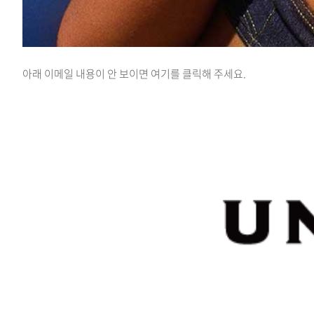
아래 이메일 내용이 안 보이면 여기를 클릭해 주세요.