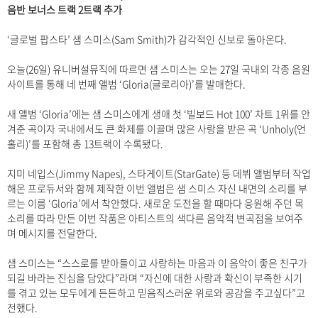
음반 보너스 트랙 2트랙 추가
‘글로벌 팝스타’ 샘 스미스(Sam Smith)가 감각적인 신보로 돌아온다.
오늘(26일) 유니버설뮤직에 따르면 샘 스미스는 오는 27일 국내외 각종 음원
사이트를 통해 네 번째 앨범 ‘Gloria(글로리아)’를 발매한다.
새 앨범 ‘Gloria’에는 샘 스미스에게 생애 첫 ‘빌보드 Hot 100’ 차트 1위를 안
겨준 곡이자 국내에서도 큰 화제를 이끌며 많은 사랑을 받은 곡 ‘Unholy(언
홀리)’를 포함해 총 13트랙이 수록됐다.
지미 네입스(Jimmy Napes), 스타게이트(StarGate) 등 데뷔 앨범부터 작업
해온 프로듀서와 함께 제작한 이번 앨범은 샘 스미스 자신 내면의 소리를 부
르는 이름 ‘Gloria’에서 착안했다. 새로운 도전을 할 때마다 응원해 주던 목
소리를 따라 만든 이번 작품은 아티스트의 색다른 음악적 변곡점을 보여주
며 메시지를 전달한다.
샘 스미스는 “스스로를 받아들이고 사랑하는 마음과 이 음악이 좋은 친구가
되길 바라는 진심을 담았다”라며 “자신에 대한 사랑과 확신이 부족한 시기
를 겪고 있는 모두에게 든든하고 믿음직스러운 위로와 공감을 주고싶다”고
전했다.