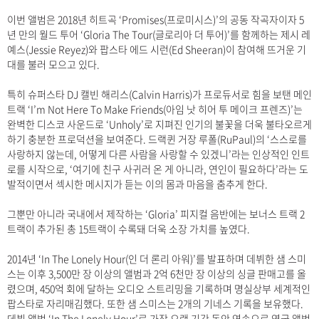
이번 앨범은 2018년 히트곡 ‘Promises(프로미시스)’의 공동 작곡자이자 5
년 만의 월드 투어 ‘Gloria The Tour(글로리아 더 투어)’를 함께하는 제시 레
예스(Jessie Reyez)와 팝스타 에드 시런(Ed Sheeran)이 참여해 뜨거운 기
대를 불러 모으고 있다.
특히 슈퍼스타 DJ 캘빈 해리스(Calvin Harris)가 프로듀서로 힘을 보탠 메인
트랙 ‘I’m Not Here To Make Friends(아임 낫 히어 투 메이크 프렌즈)’는
완벽한 디스코 사운드로 ‘Unholy’로 지펴진 인기의 불꽃을 더욱 불타오르게
하기 충분한 프로덕션을 보여준다. 드랙퀸 거장 루폴(RuPaul)의 ‘스스로를
사랑하지 않는데, 어떻게 다른 사람을 사랑할 수 있겠니’라는 인상적인 인트
로를 시작으로, ‘여기에 친구 사귀러 온 게 아니라, 연인이 필요하다’라는 도
발적이면서 섹시한 메시지가 듣는 이의 몸과 마음을 춤추게 한다.
그뿐만 아니라 국내에서 제작하는 ‘Gloria’ 피지컬 음반에는 보너스 트랙 2
트랙이 추가된 총 15트랙이 수록돼 더욱 소장 가치를 높였다.
2014년 ‘In The Lonely Hour(인 더 론리 아워)’를 발표하며 데뷔한 샘 스미
스는 이후 3,500만 장 이상의 앨범과 2억 6천만 장 이상의 싱글 판매고를 올
렸으며, 450억 회에 달하는 오디오 스트리밍을 기록하며 명실상부 세계적인
팝스타로 자리매김했다. 또한 샘 스미스는 2개의 기네스 기록을 보유했다.
데뷔 앨범 ‘In The Lonely Hour’로 가장 오랜 기간 동안 연속으로 영국 앨범