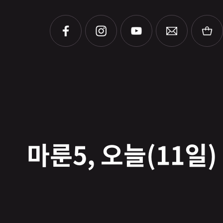
마룬5, 오늘(11일)